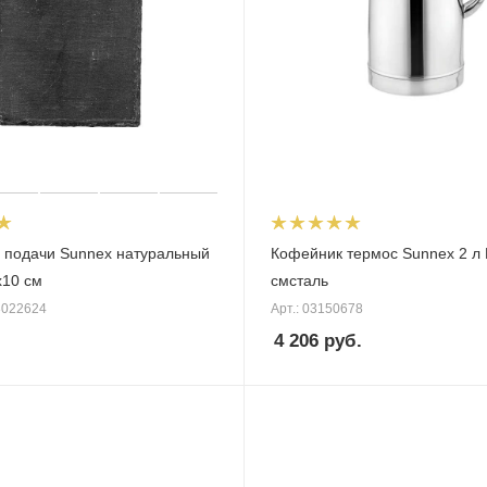
 подачи Sunnex натуральный
Кофейник термос Sunnex 2 л 
х10 см
смсталь
3022624
Арт.: 03150678
4 206
руб.