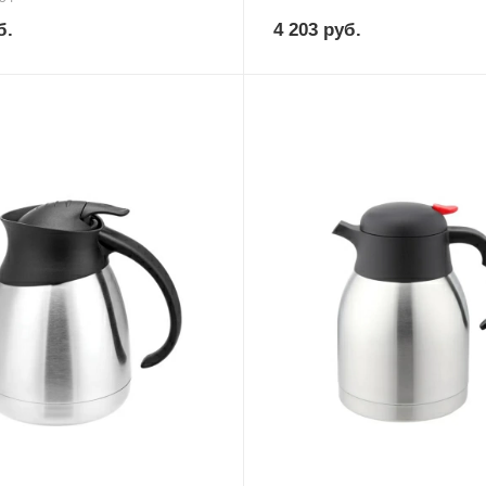
б.
4 203
руб.