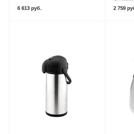
6 613
руб.
2 759
ру