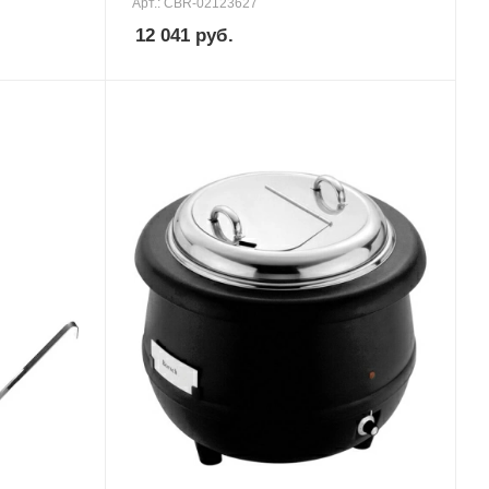
Арт.: CBR-02123627
12 041
руб.