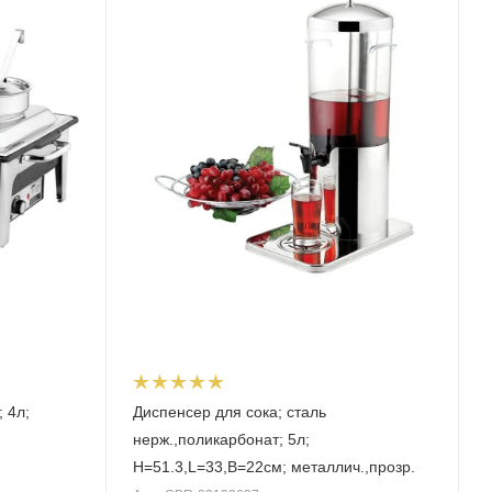
 4л;
Диспенсер для сока; сталь
нерж.,поликарбонат; 5л;
H=51.3,L=33,B=22см; металлич.,прозр.