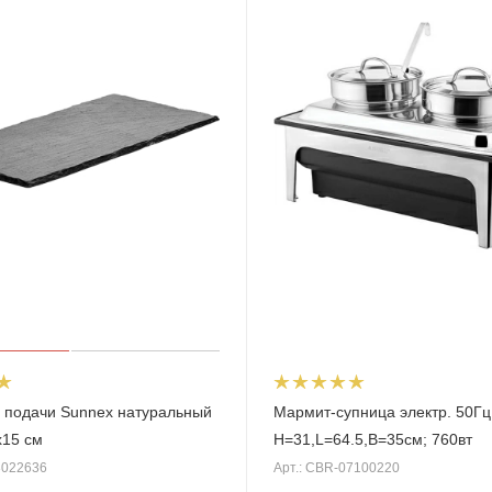
 подачи Sunnex натуральный
Мармит-супница электр. 50Гц;
х15 см
H=31,L=64.5,B=35см; 760вт
3022636
Арт.: CBR-07100220