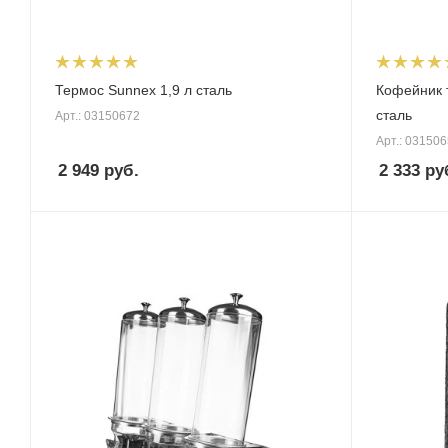
Термос Sunnex 1,9 л сталь
Кофейник 
сталь
Арт.: 03150672
Арт.: 03150
2 949
руб.
2 333
ру