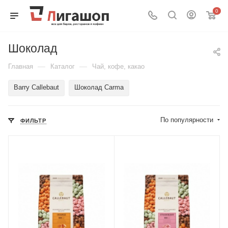
0
Шоколад
—
—
Главная
Каталог
Чай, кофе, какао
Barry Callebaut
Шоколад Carma
По популярности
ФИЛЬТР