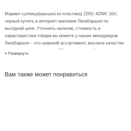
Мармит-супница(крышка из пластика) 220V; 420W; 10л;
черный купить в интернет-магазине Лигабаршоп по
выгодной цене. Уточнить наличие, стоимость и
характеристики товара вы можете у наших менеджеров.
Лигабаршоп – это широкий ассортимент, высокое качество
товаров и выгодные цены. Мармит-супница(крышка из
Развернуть
пластика) 220V; 420W; 10л; черный от официального
поставщика. Доставка осуществляется по всей России,
заказать можно по телефону +7 (499) 394-31-03 или онлайн
Вам также может понравиться
через корзину личного кабинета.