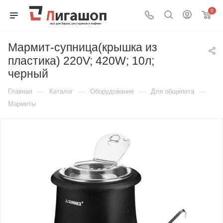
0
Мармит-супница(крышка из
пластика) 220V; 420W; 10л;
черный
—
—
—
—
Главная
Каталог
Оборудование
Для общепита
Мармиты