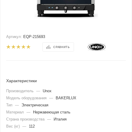
Артикул:
EQP-215693
СРАВНИТЬ
Характеристики
Производитель
—
Unox
Модель оборудования
—
BAKERLUX
Тип
—
Электрическая
Материал
—
Нержавеющая сталь
Страна производства
—
Италия
Вес (кг)
—
112