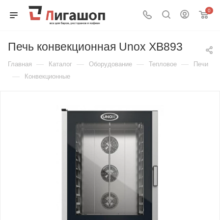
0
Печь конвекционная Unox XB893
—
—
—
—
Главная
Каталог
Оборудование
Тепловое
Печи
—
Конвекционные