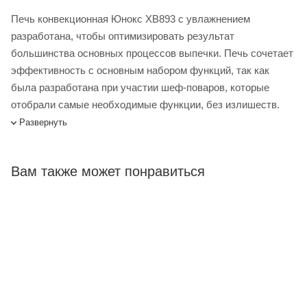
Печь конвекционная Юнокс XB893 с увлажнением
разработана, чтобы оптимизировать результат
большинства основных процессов выпечки. Печь сочетает
эффективность с основным набором функций, так как
была разработана при участии шеф-поваров, которые
отобрали самые необходимые функции, без излишеств.
Развернуть
Печь конвекционная Unox XB893 купить в интернет-
магазине Лигабаршоп по выгодной цене. Уточнить наличие,
стоимость и характеристики товара вы можете у наших
Вам также может понравиться
менеджеров. Лигабаршоп – это широкий ассортимент,
высокое качество товаров и выгодные цены. Печь
конвекционная Unox XB893 от официального поставщика.
Доставка осуществляется по всей России, заказать можно
по телефону +7 (499) 394-31-03 или онлайн через корзину
личного кабинета.