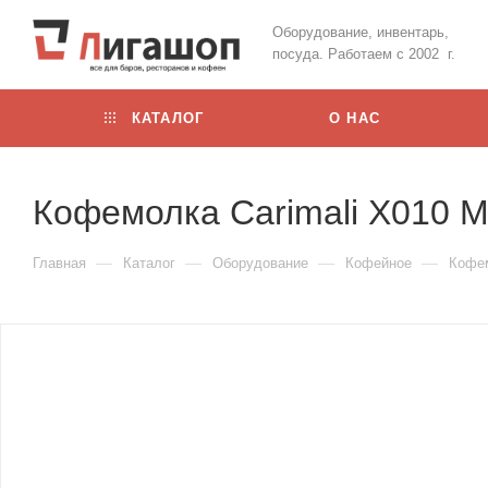
Оборудование, инвентарь,
посуда. Работаем с 2002 г.
КАТАЛОГ
О НАС
Кофемолка Carimali X010 M
—
—
—
—
Главная
Каталог
Оборудование
Кофейное
Кофе