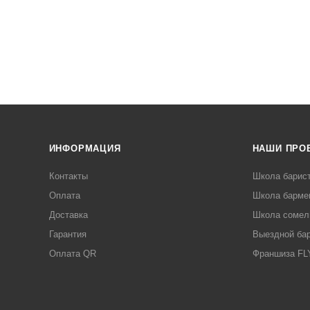
ИНФОРМАЦИЯ
НАШИ ПРО
Контакты
Школа барис
Оплата
Школа барме
Доставка
Школа сомел
Гарантия
Выездной ба
Оплата QR
Франшиза F