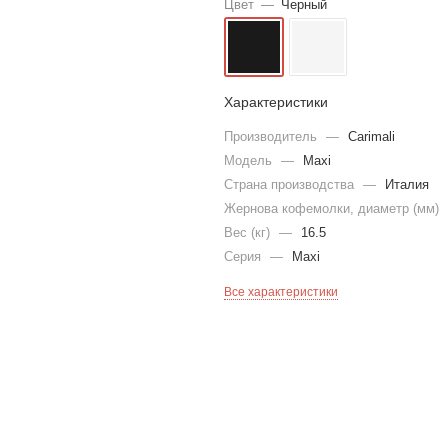
Цвет
—
Черный
Характеристики
Производитель
—
Carimali
Модель
—
Maxi
Страна производства
—
Италия
Жернова кофемолки, диаметр (мм)
Вес (кг)
—
16.5
Серия
—
Maxi
Все характеристики