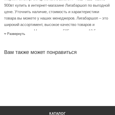
900вт купить в интернет-магазине Лигабаршоп по выгодной
цене. Уточнить наличие, стоимость и характеристики
товара вы можете у наших менеджеров. Лигабаршоп – это
широкий ассортимент, высокое качество товаров и
выгодные цены. Мармит электр. 50Гц; металл; 13.5л;
Развернуть
H=45,L=72,B=52см; 900вт от официального поставщика.
Доставка осуществляется по всей России, заказать можно
по телефону +7 (499) 394-31-03 или онлайн через корзину
Вам также может понравиться
личного кабинета.
КАТАЛОГ