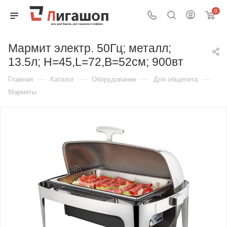
0
Мармит электр. 50Гц; металл;
13.5л; H=45,L=72,B=52см; 900вт
—
—
—
—
Главная
Каталог
Оборудование
Для общепита
Мармиты