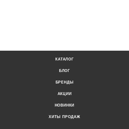
официального поставщика. Доставка осуществляется по
всей России, заказать можно по телефону +7 (499) 394-31-
03 или онлайн через корзину личного кабинета.
КАТАЛОГ
БЛОГ
БРЕНДЫ
АКЦИИ
НОВИНКИ
ХИТЫ ПРОДАЖ