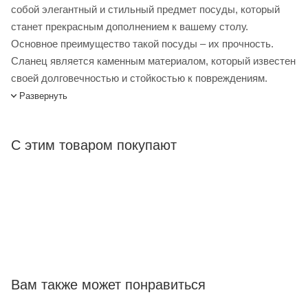
собой элегантный и стильный предмет посуды, который
станет прекрасным дополнением к вашему столу.
Основное преимущество такой посуды – их прочность.
Сланец является каменным материалом, который известен
своей долговечностью и стойкостью к повреждениям.
Поэтому блюдо из сланца будет служить вам долгие годы,
Развернуть
сохраняя свою первоначальную привлекательность. Такое
блюдо подходит для различных видов сервировки – от
С этим товаром покупают
повседневной до праздничной. Оно идеально подходит для
сервировки мясных и рыбных блюд, закусок, и даже
десертов.
Блюдо для подачи Sunnex натуральный сланец Д=33 см
купить в интернет-магазине Лигабаршоп по выгодной цене.
Уточнить наличие, стоимость и характеристики товара вы
можете у наших менеджеров. Лигабаршоп – это широкий
ассортимент, высокое качество товаров и выгодные цены.
Вам также может понравиться
Блюдо для подачи Sunnex натуральный сланец Д=33 см от