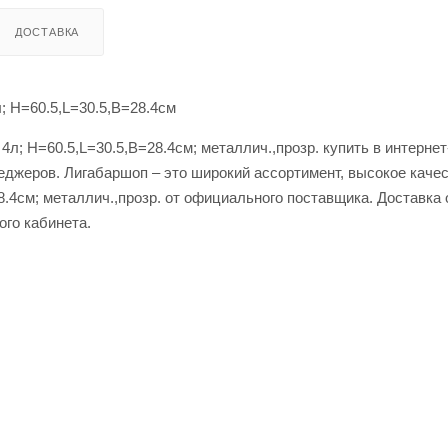
ДОСТАВКА
; H=60.5,L=30.5,B=28.4см
4л; H=60.5,L=30.5,B=28.4см; металлич.,прозр. купить в интерне
еджеров. Лигабаршоп – это широкий ассортимент, высокое каче
28.4см; металлич.,прозр. от официального поставщика. Доставка
ого кабинета.