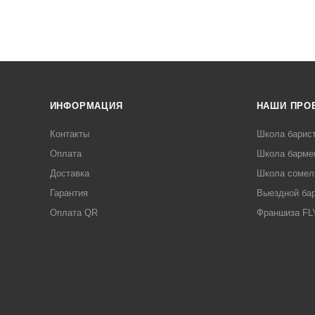
ИНФОРМАЦИЯ
НАШИ ПРО
Контакты
Школа барис
Оплата
Школа барме
Доставка
Школа сомел
Гарантия
Выездной ба
Оплата QR
Франшиза F