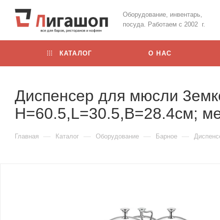
Оборудование, инвентарь,
посуда. Работаем с 2002 г.
КАТАЛОГ
О НАС
Диспенсер для мюсли 3емко
H=60.5,L=30.5,B=28.4см; ме
—
—
—
—
Главная
Каталог
Оборудование
Барное
Диспенс