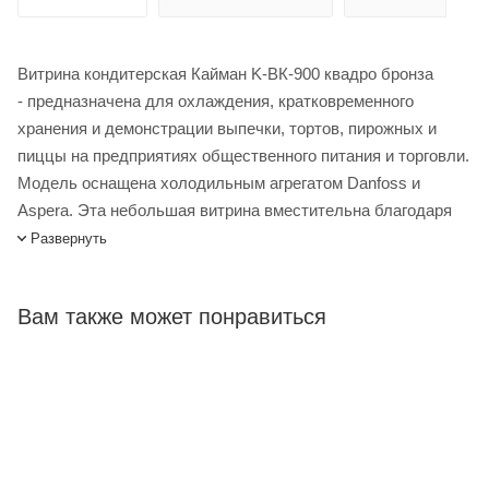
Витрина кондитерская Кайман K-ВК-900 квадро бронза
- предназначена для охлаждения, кратковременного
хранения и демонстрации выпечки, тортов, пирожных и
пиццы на предприятиях общественного питания и торговли.
Модель оснащена холодильным агрегатом Danfoss и
Aspera. Эта небольшая витрина вместительна благодаря
трем стеклянным полочкам.
Развернуть
Витрина кондитерская Kayman K-ВК-900 квадро бронза
купить в интернет-магазине Лигабаршоп по выгодной цене.
Вам также может понравиться
Уточнить наличие, стоимость и характеристики товара вы
можете у наших менеджеров. Лигабаршоп – это широкий
ассортимент, высокое качество товаров и выгодные цены.
Витрина кондитерская Kayman K-ВК-900 квадро бронза от
официального поставщика. Доставка осуществляется по
всей России, заказать можно по телефону +7 (499) 394-31-