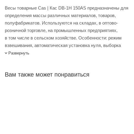
Весы товарные Cas | Кас DB-1H 150AS предназначены для
определения массы различных материалов, товаров,
полуфабрикатов. Используются на складах, в оптово-
розничной торговле, на промышленных предприятиях,
в том числе в сельском хозяйстве. Особенности: режим
взвешивания, автоматическая установка нуля, выборка
веса тары из диапазона взвешивания, автоматическая
Развернуть
калибровка коэффициента усиления, диагностика
неисправностей, двухдиапазонный режим взвешивания.
Вам также может понравиться
Весы товарные Cas DB-1H 150AS купить в интернет-
магазине Лигабаршоп по выгодной цене. Уточнить наличие,
стоимость и характеристики товара вы можете у наших
менеджеров. Лигабаршоп – это широкий ассортимент,
высокое качество товаров и выгодные цены. Весы
товарные Cas DB-1H 150AS от официального поставщика.
Доставка осуществляется по всей России, заказать можно
по телефону +7 (499) 394-31-03 или онлайн через корзину