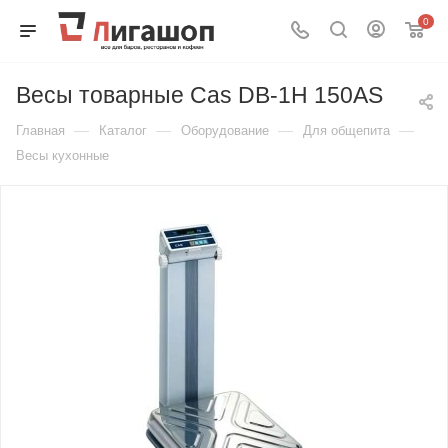
0
Весы товарные Cas DB-1H 150AS
—
—
—
—
Главная
Каталог
Оборудование
Для общепита
Весы кухонные