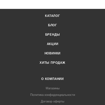
торговые без стойки Mas MR1-30 от официального
поставщика. Доставка осуществляется по всей России,
КАТАЛОГ
заказать можно по телефону +7 (499) 394-31-03 или онлайн
через корзину личного кабинета.
БЛОГ
БРЕНДЫ
АКЦИИ
НОВИНКИ
ХИТЫ ПРОДАЖ
О КОМПАНИИ
Магазины
Политика конфиденциальности
Договор оферты