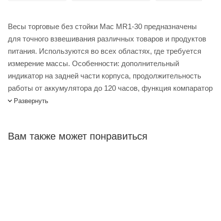
Весы торговые без стойки Mac MR1-30 предназначены
для точного взвешивания различных товаров и продуктов
питания. Используются во всех областях, где требуется
измерение массы. Особенности: дополнительный
индикатор на задней части корпуса, продолжительность
работы от аккумулятора до 120 часов, функция компаратор
(Hi-Ok-Lo), функция чистый /полный вес (Net/Gross),
Развернуть
автоматическая установка нуля при включении, вычитание
массы тары до 100% от максимальной нагрузки, расчёт
Вам также может понравиться
стоимости товара, суммирование стоимости покупки из
нескольких товаров и расчёт сдачи, учёт штучных товаров.
Весы торговые без стойки Mas MR1-30 купить в интернет-
магазине Лигабаршоп по выгодной цене. Уточнить наличие,
стоимость и характеристики товара вы можете у наших
менеджеров. Лигабаршоп – это широкий ассортимент,
высокое качество товаров и выгодные цены. Весы