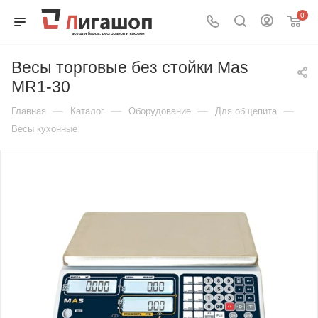
0
Весы торговые без стойки Mas
MR1-30
—
—
—
—
Главная
Каталог
Оборудование
Для общепита
Весы кухонные