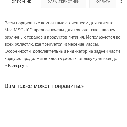
ОПИСАНИЕ
ХАРАКТЕРИСТИКИ
ОПЛАТА
Весы порционные компактные с дисплеем для клиента
Mac MSC-10D предназначены для точного взвешивания
различных товаров и продуктов питания. Используются во
всех областях, где требуется измерение массы.
Особенности: дополнительный индикатор на задней части
корпуса, продолжительность работы от аккумулятора до
120 часов, счетный режим, функция компаратор (Hi-Ok-Lo),
Развернуть
функция чистый /полный вес (Net/Gross), автоматическая
установка нуля при включении, вычитание массы тары до
Вам также может понравиться
100% от максимальной нагрузки. Опции приобретаются
дополнительно - интерфейс RS-232.
Весы порционные компактные с дисплеем для клиента
MAS MSC-10D купить в интернет-магазине Лигабаршоп по
выгодной цене. Уточнить наличие, стоимость и
характеристики товара вы можете у наших менеджеров.