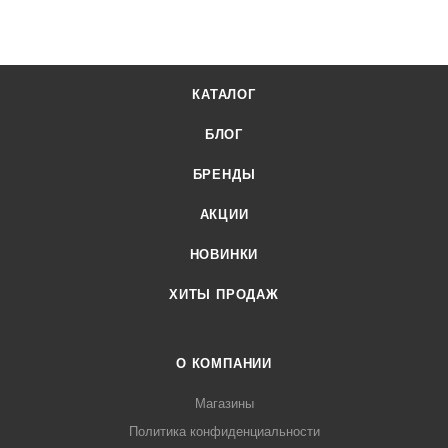
Лигабаршоп – это широкий ассортимент, высокое качество
товаров и выгодные цены. Весы порционные компактные с
дисплеем для клиента MAS MSC-10D от официального
КАТАЛОГ
поставщика. Доставка осуществляется по всей России,
заказать можно по телефону +7 (499) 394-31-03 или онлайн
БЛОГ
через корзину личного кабинета.
БРЕНДЫ
АКЦИИ
НОВИНКИ
ХИТЫ ПРОДАЖ
О КОМПАНИИ
Магазины
Политика конфиденциальности