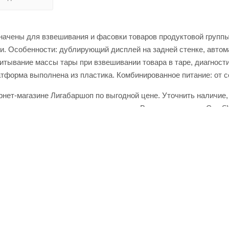
начены для взвешивания и фасовки товаров продуктовой групп
и. Особенности: дублирующий дисплей на задней стенке, автом
тывание массы тары при взвешивании товара в таре, диагности
тформа выполнена из пластика. Комбинированное питание: от сет
нет-магазине Лигабаршоп по выгодной цене. Уточнить наличие,
кое качество товаров и выгодные цены. Весы порционные Cas S
о телефону +7 (499) 394-31-03 или онлайн через корзину личног