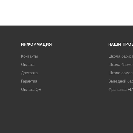
ИНФОРМАЦИЯ
НАШИ ПРО
Контакты
Школа барис
Оплата
Школа барме
Доставка
Школа сомел
Гарантия
Выездной ба
Оплата QR
Франшиза F