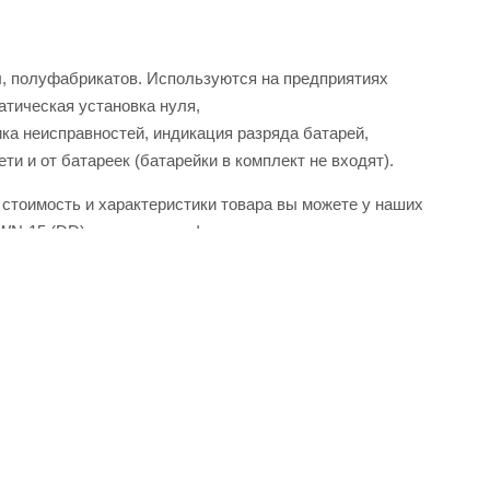
ы, полуфабрикатов. Используются на предприятиях
атическая установка нуля,
ка неисправностей, индикация разряда батарей,
и и от батареек (батарейки в комплект не входят).
 стоимость и характеристики товара вы можете у наших
WN-15 (DD) два дисп от официального поставщика.
о кабинета.