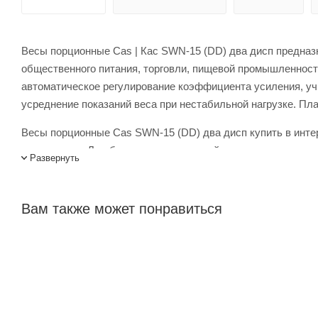
Весы порционные Cas | Кас SWN-15 (DD) два дисп предназ
общественного питания, торговли, пищевой промышленност
автоматическое регулирование коэффициента усиления, учи
усреднение показаний веса при нестабильной нагрузке. Пла
Весы порционные Cas SWN-15 (DD) два дисп купить в интер
менеджеров. Лигабаршоп – это широкий ассортимент, высо
Развернуть
Доставка осуществляется по всей России, заказать можно п
Вам также может понравиться