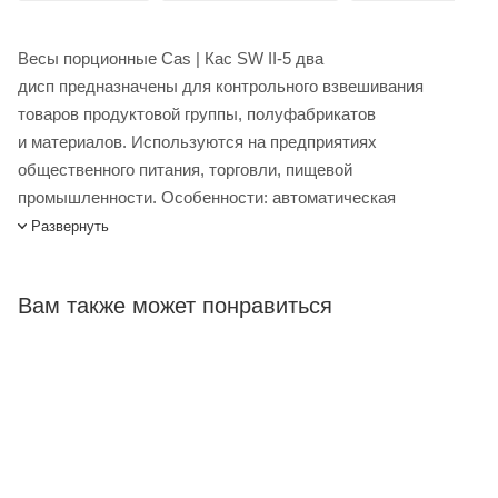
Весы порционные Cas | Кас SW II-5 два
дисп предназначены для контрольного взвешивания
товаров продуктовой группы, полуфабрикатов
и материалов. Используются на предприятиях
общественного питания, торговли, пищевой
промышленности. Особенности: автоматическая
калибровка коэффициента усиления, автоматическая
Развернуть
установка нуля, учитывание массы тары при взвешивании
товара в таре, диагностика неисправностей, индикация
Вам также может понравиться
разряда батарей, отключение дисплея при перерыве в
работе весов, усреднения показаний веса при
нестабильной нагрузке. На задней стенке весов
расположен светодиодный дублирующий дисплей на
стальной стойке, который отображает идентичный данные,
что и основной, при этом позволяя увидеть их не только
продавцу, но и покупателю. Электропитание выполняется с