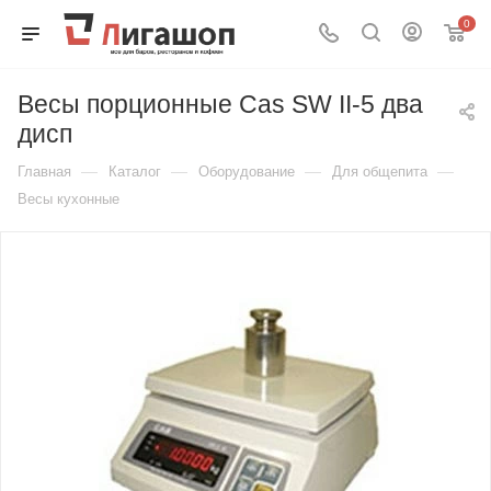
0
Весы порционные Cas SW II-5 два
дисп
—
—
—
—
Главная
Каталог
Оборудование
Для общепита
Весы кухонные