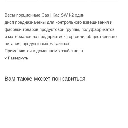
Весы порционные Cas | Кас SW I-2 один
дисп предназначены для контрольного взвешивания и
фасовки товаров продуктовой группы, полуфабрикатов
и материалов на предприятиях торговли, общественного
питания, продуктовых магазинах.
Применяются в домашнем хозяйстве, в
качестве кухонных весов. Особенности: определение
Развернуть
массы груза, вычитание массы тары из диапазона
взвешивания, взвешивание нестабильных
Вам также может понравиться
грузов, автоматическое отключение дисплея при перерыве
в работе весов, сообщения об ошибках в работе весов,
питание от сети через адаптер или от батарей марганцевых
/ щелочных, зарядка держится 500 / 1000 часов,
мембранная клавиатура. Водонепроницаемый кожух
из прозрачного пластика.
Весы порционные Cas SW I-2 один дисп купить в интернет-