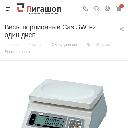
0
Весы порционные Cas SW I-2
один дисп
—
—
—
—
Главная
Каталог
Оборудование
Для общепита
Весы кухонные