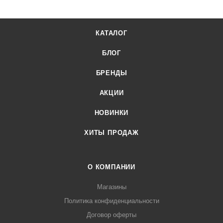
магазине Лигабаршоп по выгодной цене. Уточнить наличие,
стоимость и характеристики товара вы можете у наших
КАТАЛОГ
менеджеров. Лигабаршоп – это широкий ассортимент,
высокое качество товаров и выгодные цены. Весы
БЛОГ
порционные Cas SW I-2 один дисп от официального
поставщика. Доставка осуществляется по всей России,
БРЕНДЫ
заказать можно по телефону +7 (499) 394-31-03 или онлайн
АКЦИИ
через корзину личного кабинета.
НОВИНКИ
ХИТЫ ПРОДАЖ
О КОМПАНИИ
Магазины
Политика конфиденциальности
Договор оферты