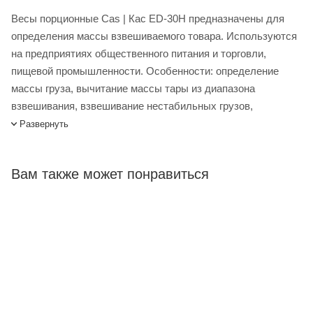
Весы порционные Cas | Кас ED-30H предназначены для
определения массы взвешиваемого товара. Используются
на предприятиях общественного питания и торговли,
пищевой промышленности. Особенности: определение
массы груза, вычитание массы тары из диапазона
взвешивания, взвешивание нестабильных грузов,
автоматическое отключение дисплея при перерыве в
Развернуть
работе весов, сообщения об ошибках в работе
весов. Имеют высокую точность взвешивания. Платформа
Вам также может понравиться
выполнена из пластмассы, крышка - из нержавеющей
стали. В комплект поставки входит адаптер питания и
пылезащитный кожух. Зарядка держится 80 часов.
Весы порционные Cas ED-30H купить в интернет-магазине
Лигабаршоп по выгодной цене. Уточнить наличие,
стоимость и характеристики товара вы можете у наших
менеджеров. Лигабаршоп – это широкий ассортимент,
высокое качество товаров и выгодные цены. Весы