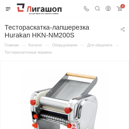
0
Тестораскатка-лапшерезка
Hurakan HKN-NM200S
—
—
—
—
Главная
Каталог
Оборудование
Для общепита
Тестораскаточные машины