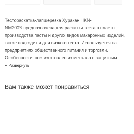
Тестораскатка-лапшерезка Хуракан HKN-
NM200S предназначена для раскатки теста в пласты,
производства пасты и других видов макаронных изделий,
также подходит и для вязкого теста. Используется на
предприятиях общественного питания и торговли.
Особенности: нож изготовлен из металла с защитным
покрытием (Ст3).
Развернуть
Тестораскатка-лапшерезка Hurakan HKN-NM200S купить в
интернет-магазине Лигабаршоп по выгодной цене. Уточнить
Вам также может понравиться
наличие, стоимость и характеристики товара вы можете у
наших менеджеров. Лигабаршоп – это широкий
ассортимент, высокое качество товаров и выгодные цены.
Тестораскатка-лапшерезка Hurakan HKN-NM200S от
официального поставщика. Доставка осуществляется по
всей России, заказать можно по телефону +7 (499) 394-31-