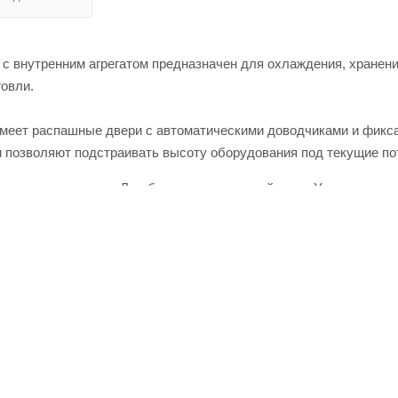
внутренним агрегатом предназначен для охлаждения, хранени
говли.
еет распашные двери с автоматическими доводчиками и фикса
и позволяют подстраивать высоту оборудования под текущие по
тернет-магазине Лигабаршоп по выгодной цене. Уточнить налич
т, высокое качество товаров и выгодные цены. Стол с охлажд
зать можно по телефону +7 (499) 394-31-03 или онлайн через ко