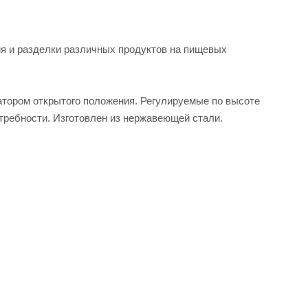
я и разделки различных продуктов на пищевых
тором открытого положения. Регулируемые по высоте
требности. Изготовлен из нержавеющей стали.
ие, стоимость и характеристики товара вы можете у
ающим шкафом HICOLD SN11/TN О от официального
рзину личного кабинета.