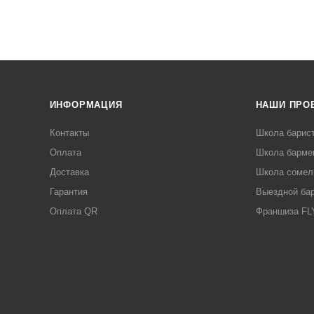
ИНФОРМАЦИЯ
НАШИ ПРО
Контакты
Школа барис
Оплата
Школа барме
Доставка
Школа сомел
Гарантия
Выездной ба
Оплата QR
Франшиза F