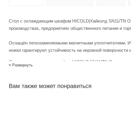
Стол с охлаждающим шкафом HICOLD|Хайколд SN11/TN О c 
производствах, предприятиях общественного питания и тор
Оснащён легкозаменяемыми магнитными уплотнителями. Им
ножки гарантируют устойчивость на неровной поверхности 
Стол с охлаждающим шкафом HICOLD SN11/TN О купить в ин
Развернуть
наших менеджеров. Лигабаршоп – это широкий ассортимен
поставщика. Доставка осуществляется по всей России, зака
Вам также может понравиться