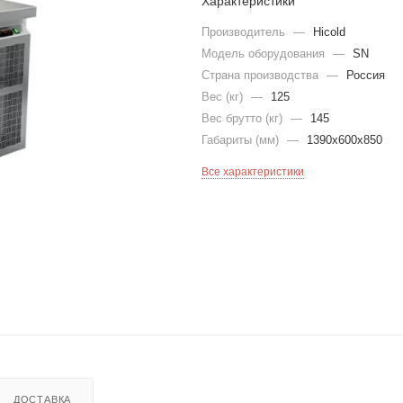
Характеристики
Производитель
—
Hicold
Модель оборудования
—
SN
Страна производства
—
Россия
Вес (кг)
—
125
Вес брутто (кг)
—
145
Габариты (мм)
—
1390х600х850
Все характеристики
ДОСТАВКА