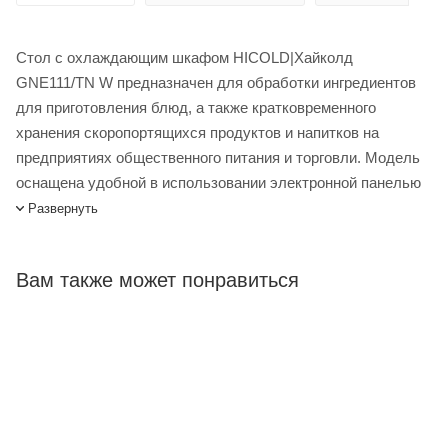
Стол с охлаждающим шкафом HICOLD|Хайколд
GNE111/TN W предназначен для обработки ингредиентов
для приготовления блюд, а также кратковременного
хранения скоропортящихся продуктов и напитков на
предприятиях общественного питания и торговли. Модель
оснащена удобной в использовании электронной панелью
управления. Корпус выполнен из пластификата,
Развернуть
столешница - из нержавеющей стали.
Вам также может понравиться
В комплект поставки входят 3 полки.
Стол с охлаждающим шкафом HICOLD GNE111/TN W
купить в интернет-магазине Лигабаршоп по выгодной цене.
Уточнить наличие, стоимость и характеристики товара вы
можете у наших менеджеров. Лигабаршоп – это широкий
ассортимент, высокое качество товаров и выгодные цены.
Стол с охлаждающим шкафом HICOLD GNE111/TN W от