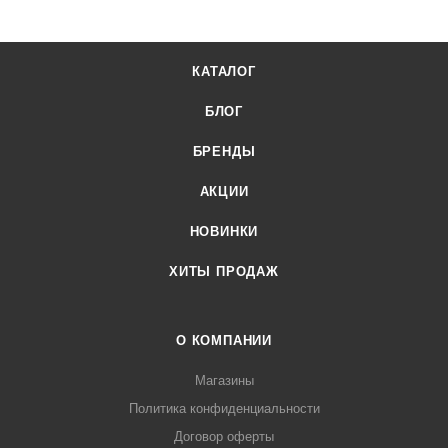
официального поставщика. Доставка осуществляется по
всей России, заказать можно по телефону +7 (499) 394-31-
КАТАЛОГ
03 или онлайн через корзину личного кабинета.
БЛОГ
БРЕНДЫ
АКЦИИ
НОВИНКИ
ХИТЫ ПРОДАЖ
О КОМПАНИИ
Магазины
Политика конфиденциальности
Договор оферты