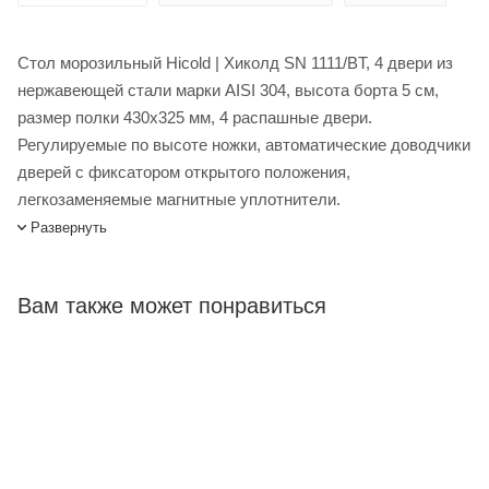
Стол морозильный Hicold | Хиколд SN 1111/BT, 4 двери из
нержавеющей стали марки AISI 304, высота борта 5 см,
размер полки 430х325 мм, 4 распашные двери.
Регулируемые по высоте ножки, автоматические доводчики
дверей с фиксатором открытого положения,
легкозаменяемые магнитные уплотнители.
Развернуть
Стол морозильный Hicold SN 1111/BT, 4 двери купить в
интернет-магазине Лигабаршоп по выгодной цене. Уточнить
наличие, стоимость и характеристики товара вы можете у
Вам также может понравиться
наших менеджеров. Лигабаршоп – это широкий
ассортимент, высокое качество товаров и выгодные цены.
Стол морозильный Hicold SN 1111/BT, 4 двери от
официального поставщика. Доставка осуществляется по
всей России, заказать можно по телефону +7 (499) 394-31-
03 или онлайн через корзину личного кабинета.