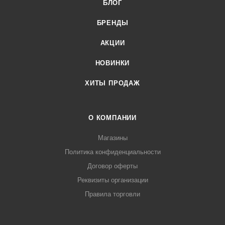
БЛОГ
всей России, заказать можно по телефону +7 (499) 394-31-
03 или онлайн через корзину личного кабинета.
БРЕНДЫ
АКЦИИ
НОВИНКИ
ХИТЫ ПРОДАЖ
О КОМПАНИИ
Магазины
Политика конфиденциальности
Договор оферты
Реквизиты организации
Правила торговли