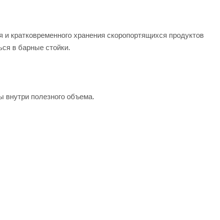
я и кратковременного хранения скоропортящихся продуктов
ься в барные стойки.
ы внутри полезного объема.
установить под стол емкость.
тоимость и характеристики товара вы можете у наших
СХС-60-02 3 двери от официального поставщика. Доставка
.