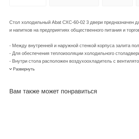
Стол холодильный Abat СХС-60-02 3 двери предназначен д
и напитков на предприятиях общественного питания и торго
- Между внутренней и наружной стенкой корпуса залита по
- Для обеспечения теплоизоляции холодильного столадвер
- Внутри стола расположен воздухоохладитель с вентилят
- В полезном объеме предусмотрены полки-решетки для ук
Развернуть
- Для удаления талой воды с испарителя предусмотрен др
Опции
Вам также может понравиться
- Емкость в комплект холодильного стола не входит.
Стол холодильный Abat СХС-60-02 3 двери купить в интерн
менеджеров. Лигабаршоп – это широкий ассортимент, высок
осуществляется по всей России, заказать можно по телефон