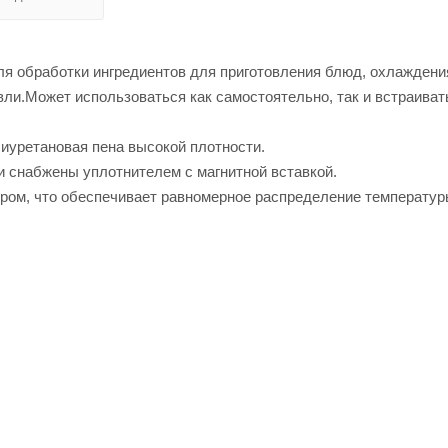
ля обработки ингредиентов для приготовления блюд, охлаждени
вли.Может использоваться как самостоятельно, так и встраиват
лиуретановая пена высокой плотности.
и снабжены уплотнителем с магнитной вставкой.
ором, что обеспечивает равномерное распределение температур
ладки продуктов.
енажный шланг. Для сбора талой воды потребителю необходимо 
ет-магазине Лигабаршоп по выгодной цене. Уточнить наличие, с
ое качество товаров и выгодные цены. Стол холодильный Abat 
у +7 (499) 394-31-03 или онлайн через корзину личного кабинета