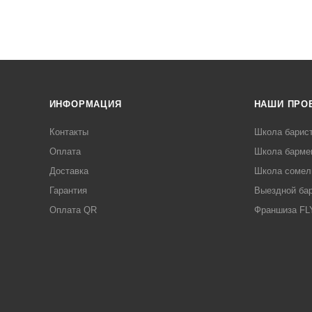
ИНФОРМАЦИЯ
НАШИ ПРО
Контакты
Школа барис
Оплата
Школа барме
Доставка
Школа сомел
Гарантия
Выездной ба
Оплата QR
Франшиза F