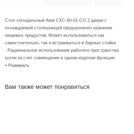
Стол холодильный Abat СХС-60-01-СО 2 двери с
охлаждаемой столешницей предназначен хранения
пищевых продуктов. Может использоваться как
самостоятельно, так и встраиваться в барные стойки.
- Рациональное использование рабочего пространства
кухни за счет совмещения в одном изделии функции
холодильного шкафа и рабочего стола.
Развернуть
- Цельнозаливной пенополиуретаном корпус.
- Уплотнители с магнитной вставкойна всех дверях для
Вам также может понравиться
обеспечения полнойтеплоизоляции.
- Регулируемые по высоте ножки.
Стол холодильный Abat СХС-60-01-СО 2 двери купить в
интернет-магазине Лигабаршоп по выгодной цене. Уточнить
наличие, стоимость и характеристики товара вы можете у
наших менеджеров. Лигабаршоп – это широкий