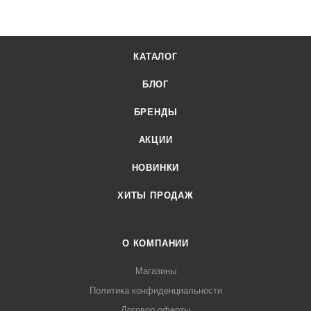
интернет-магазине Лигабаршоп по выгодной цене. Уточнить
наличие, стоимость и характеристики товара вы можете у
наших менеджеров. Лигабаршоп – это широкий
КАТАЛОГ
ассортимент, высокое качество товаров и выгодные цены.
Стол холодильный Abat СХС-60-01 2 двери от
БЛОГ
официального поставщика. Доставка осуществляется по
всей России, заказать можно по телефону +7 (499) 394-31-
БРЕНДЫ
03 или онлайн через корзину личного кабинета.
АКЦИИ
НОВИНКИ
ХИТЫ ПРОДАЖ
О КОМПАНИИ
Магазины
Политика конфиденциальности
Договор оферты