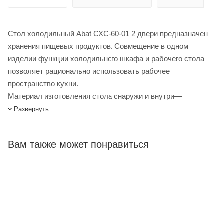
Стол холодильный Abat СХС-60-01 2 двери предназначен
хранения пищевых продуктов. Совмещение в одном
изделии функции холодильного шкафа и рабочего стола
позволяет рационально использовать рабочее
пространство кухни.
Материал изготовления стола снаружи и внутри—
нержавеющая сталь AISI 202 толщиной 1 мм (за
Развернуть
исключением задней стенки). Цельнозаливной
пенополиуретаном корпус. Толщина стенок 56 мм.
Вам также может понравиться
Уплотнители с магнитной вставкой на дверях для
обеспечения полной теплоизоляции. Климатический класс
изделия — 5 (работа при температуре окружающей
среды от +12 до +42 °C ). Холодильный агрегат на основе
компрессора Danfos. Регулируемые по высоте ножки.
Стол холодильный Abat СХС-60-01 2 двери купить в