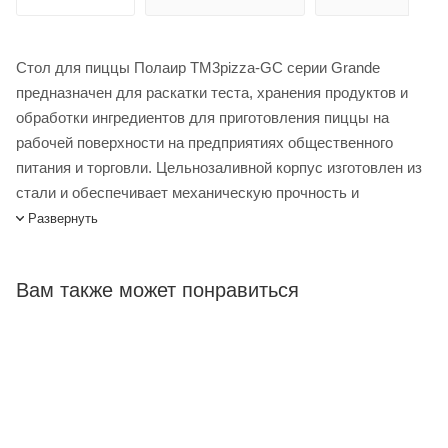
Стол для пиццы Полаир TM3pizza-GC серии Grande
предназначен для раскатки теста, хранения продуктов и
обработки ингредиентов для приготовления пиццы на
рабочей поверхности на предприятиях общественного
питания и торговли. Цельнозаливной корпус изготовлен из
стали и обеспечивает механическую прочность и
долговечность стола. Оборудование рассчитано на работу
Развернуть
при температуре окружающей среды до 43 °C и
относительной влажности воздуха до 80%.
Вам также может понравиться
Двухъярусный агрегат, полностью выдвигаемый для
обслуживания
Хладагент: R134a
Класс защиты: IP24
Прямоугольный изгиб столешницы