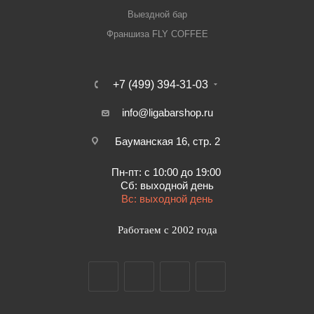
Система электропитания, В/Гц 230/50
Выездной бар
Франшиза FLY COFFEE
Стол для пиццы Полаир TM2pizza-G купить в интернет-
магазине Лигабаршоп по выгодной цене. Уточнить наличие,
стоимость и характеристики товара вы можете у наших
+7 (499) 394-31-03
менеджеров. Лигабаршоп – это широкий ассортимент,
info@ligabarshop.ru
высокое качество товаров и выгодные цены. Стол для
пиццы Полаир TM2pizza-G от официального поставщика.
Бауманская 16, стр. 2
Доставка осуществляется по всей России, заказать можно
по телефону +7 (499) 394-31-03 или онлайн через корзину
Пн-пт: с 10:00 до 19:00
личного кабинета.
Сб: выходной день
Вс: выходной день
Работаем с 2002 года