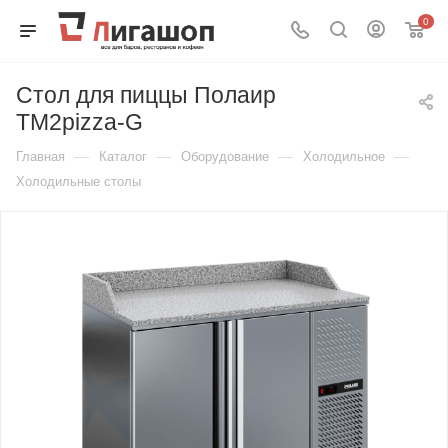
0
Стол для пиццы Полаир
TM2pizza-G
—
—
—
—
Главная
Каталог
Оборудование
Холодильное
Холодильные столы