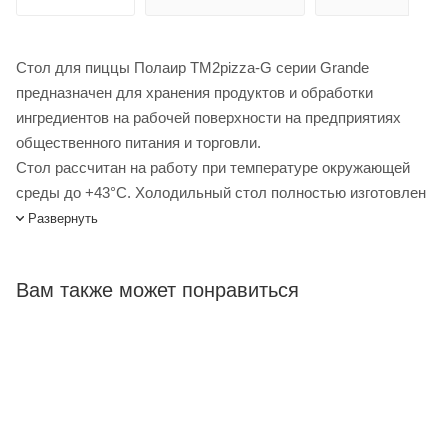
Стол для пиццы Полаир TM2pizza-G серии Grande
предназначен для хранения продуктов и обработки
ингредиентов на рабочей поверхности на предприятиях
общественного питания и торговли.
Стол рассчитан на работу при температуре окружающей
среды до +43°С. Холодильный стол полностью изготовлен
из нержавеющей стали – снаружи и изнутри (за
Развернуть
исключением задней стенки).
Электронный блок управления позволяет точно задать
Вам также может понравиться
необходимую температуру, контролировать ее
поддержание, управлять настройками, при необходимости -
диагностировать холодильную систему.
Рабочая поверхность выполнена из особым образом
отшлифованного натурального гранита, очень твердого и
сложного в обработке материала, являющегося
оптимальным для использования в качестве стола для