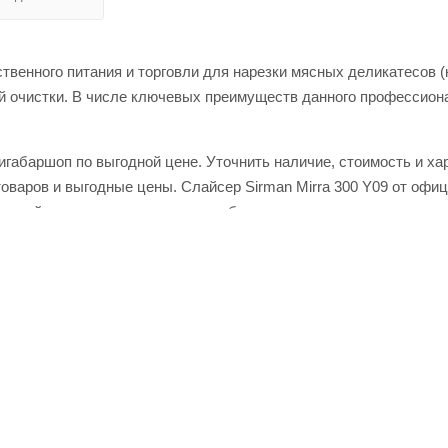
твенного питания и торговли для нарезки мясных деликатесов (
й очистки. В числе ключевых преимуществ данного профессиона
Лигабаршоп по выгодной цене. Уточнить наличие, стоимость и х
товаров и выгодные цены. Слайсер Sirman Mirra 300 Y09 от офи
 онлайн через корзину личного кабинета.