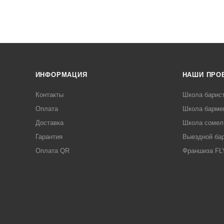
ИНФОРМАЦИЯ
НАШИ ПРО
Контакты
Школа барис
Оплата
Школа барме
Доставка
Школа сомел
Гарантия
Выездной ба
Оплата QR
Франшиза F