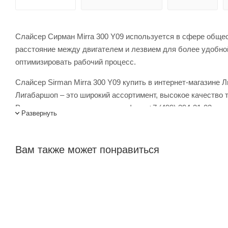
Слайсер Сирман Mirra 300 Y09 используется в сфере общес
расстояние между двигателем и лезвием для более удобно
оптимизировать рабочий процесс.
Слайсер Sirman Mirra 300 Y09 купить в интернет-магазине 
Лигабаршоп – это широкий ассортимент, высокое качество 
России, заказать можно по телефону +7 (499) 394-31-03 или
Развернуть
Вам также может понравиться