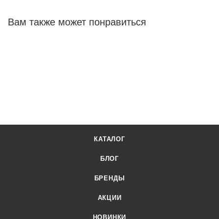
ассортимент, высокое качество товаров и выгодные цены.
Система подачи воды Marco FRIIA НС PLUS кран 247 мм от
Вам также может понравиться
официального поставщика. Доставка осуществляется по
всей России, заказать можно по телефону +7 (499) 394-31-
03 или онлайн через корзину личного кабинета.
КАТАЛОГ
БЛОГ
БРЕНДЫ
АКЦИИ
НОВИНКИ