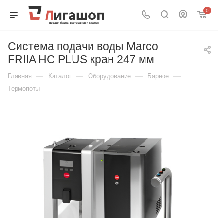
0
Система подачи воды Marco
FRIIA НС PLUS кран 247 мм
—
—
—
—
Главная
Каталог
Оборудование
Барное
Термопоты