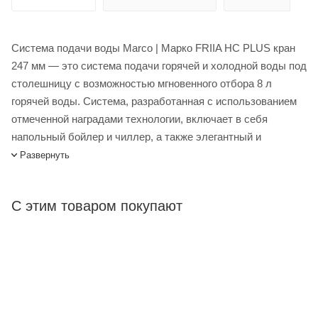
Система подачи воды Marco | Марко FRIIA НС PLUS кран
247 мм — это система подачи горячей и холодной воды под
столешницу с возможностью мгновенного отбора 8 л
горячей воды. Система, разработанная с использованием
отмеченной наградами технологии, включает в себя
напольный бойлер и чиллер, а также элегантный и
стильный шрифт для столешницы. FRIIA HC Plus —
Развернуть
идеальная альтернатива водоснабжению POU для офисов,
офисных кухонь, столовых, спортзалов, школ, колледжей и
С этим товаром покупают
небольших кофеен. В комплект входит поддон для сбора
капель.
Система подачи воды Marco FRIIA НС PLUS кран 247 мм –
купить в интернет-магазине Лигабаршоп по выгодной цене.
Уточнить наличие, стоимость и характеристики товара вы
можете у наших менеджеров. Лигабаршоп – это широкий