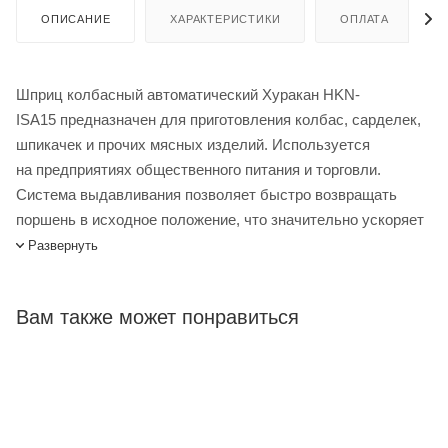
ОПИСАНИЕ
ХАРАКТЕРИСТИКИ
ОПЛАТА
Шприц колбасный автоматический Хуракан HKN-
ISA15 предназначен для приготовления колбас, сарделек,
шпикачек и прочих мясных изделий. Используется
на предприятиях общественного питания и торговли.
Система выдавливания позволяет быстро возвращать
поршень в исходное положение, что значительно ускоряет
процесс заполнения шприца. Все основные элементы
Развернуть
конструкции колбасного шприца изготовлены из
высококачественной пищевой нержавеющей стали. В
Вам также может понравиться
комплекте 3 насадки из нержавеющей стали диаметром:
24,19,16 мм.
Шприц колбасный автоматический Hurakan HKN-ISA15
купить в интернет-магазине Лигабаршоп по выгодной цене.
Уточнить наличие, стоимость и характеристики товара вы