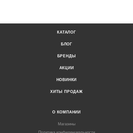
можете у наших менеджеров. Лигабаршоп – это широкий
ассортимент, высокое качество товаров и выгодные цены.
Шприц колбасный автоматический Hurakan HKN-ISA15 от
официального поставщика. Доставка осуществляется по
КАТАЛОГ
всей России, заказать можно по телефону +7 (499) 394-31-
03 или онлайн через корзину личного кабинета.
БЛОГ
БРЕНДЫ
АКЦИИ
НОВИНКИ
ХИТЫ ПРОДАЖ
О КОМПАНИИ
Магазины
Политика конфиденциальности