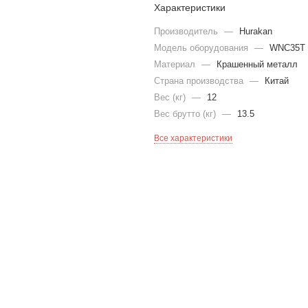
Характеристики
Производитель
—
Hurakan
Модель оборудования
—
WNC35T
Материал
—
Крашенный металл
Страна производства
—
Китай
Вес (кг)
—
12
Вес брутто (кг)
—
13.5
Все характеристики