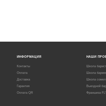
ИНФОРМАЦИЯ
НАШИ ПРО
Контакты
Школа барис
Оплата
Школа барме
Доставка
Школа сомел
Гарантия
Выездной ба
Оплата QR
Франшиза F