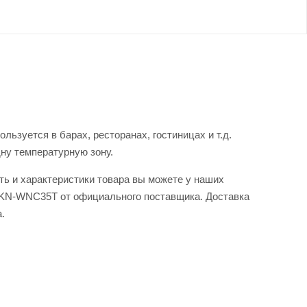
зуется в барах, ресторанах, гостиницах и т.д.
дну температурную зону.
ь и характеристики товара вы можете у наших
 HKN-WNC35T от официального поставщика. Доставка
.