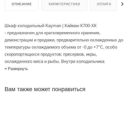
ОПИСАНИЕ
ХАРАКТЕРИСТИКИ
ОПЛАТА
Шкаф холодильный Kayman | Кайман К700-ХК
- предназначен для кратковременного хранения,
демонстрации и продажи, предварительно охлажденных до
температуры охлаждаемого объема от -0 до +7°С, особо
скоропортящихся продуктов: пресервов, икры,
охлажденного мяса и рыбы. Внутри холодильника
находится специальная эргономичная светодиодная
Развернуть
подсветка. За счет ножек высоту холодильного шкафа
можно легко регулировать, что в свою очередь позволяет
Вам также может понравиться
ставить оборудование на неровную поверхность.
Благодаря специальной конструкции двери этого
холодильника закрываются автоматически, могут
запираться на замок.
Холодильный шкаф сделан из высококачественной
оцинкованной стали, что обеспечивает долговечность и