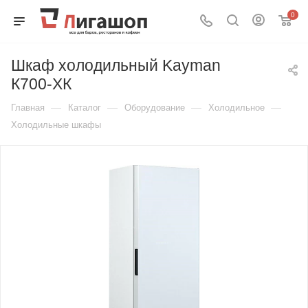
0
Шкаф холодильный Kayman
К700-ХК
—
—
—
—
Главная
Каталог
Оборудование
Холодильное
Холодильные шкафы