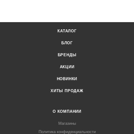
устойчивость ко всем механическим воздействиям
Шкаф холодильный Kayman К700-ХК купить в интернет-
магазине Лигабаршоп по выгодной цене. Уточнить наличие,
КАТАЛОГ
стоимость и характеристики товара вы можете у наших
менеджеров. Лигабаршоп – это широкий ассортимент,
БЛОГ
высокое качество товаров и выгодные цены. Шкаф
холодильный Kayman К700-ХК от официального
БРЕНДЫ
поставщика. Доставка осуществляется по всей России,
АКЦИИ
заказать можно по телефону +7 (499) 394-31-03 или онлайн
через корзину личного кабинета.
НОВИНКИ
ХИТЫ ПРОДАЖ
О КОМПАНИИ
Магазины
Политика конфиденциальности