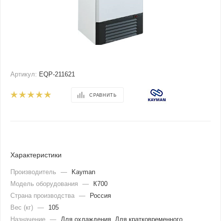
Артикул:
EQP-211621
СРАВНИТЬ
Характеристики
Производитель
—
Kayman
Модель оборудования
—
К700
Страна производства
—
Россия
Вес (кг)
—
105
Назначение
—
Для охлаждения, Для кратковременного