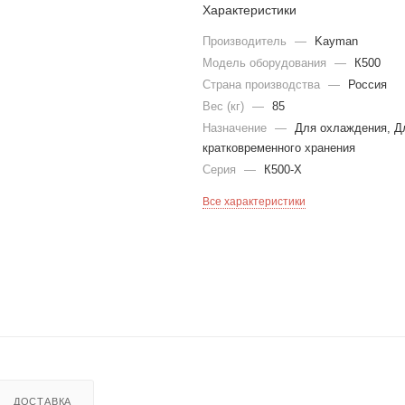
Характеристики
Производитель
—
Kayman
Модель оборудования
—
К500
Страна производства
—
Россия
Вес (кг)
—
85
Назначение
—
Для охлаждения, Д
кратковременного хранения
Серия
—
К500-Х
Все характеристики
ДОСТАВКА