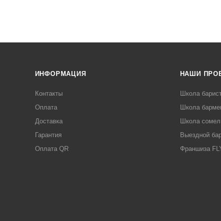
ИНФОРМАЦИЯ
НАШИ ПРО
Контакты
Школа барис
Оплата
Школа барме
Доставка
Школа сомел
Гарантия
Выездной ба
Оплата QR
Франшиза F