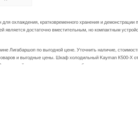
 для охлаждения, кратковременного хранения и демонстрации 
цей является достаточно вместительным, но компактным устрой
ине Лигабаршоп по выгодной цене. Уточнить наличие, стоимост
 товаров и выгодные цены. Шкаф холодильный Kayman К500-Х о
3 или онлайн через корзину личного кабинета.