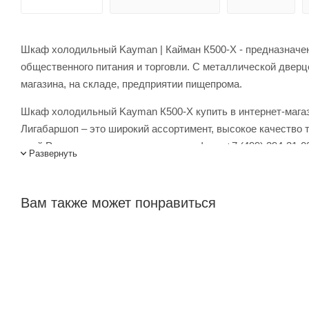
Шкаф холодильный Kayman | Кайман К500-Х - предназначен
общественного питания и торговли. С металлической двер
магазина, на складе, предприятии пищепрома.
Шкаф холодильный Kayman К500-Х купить в интернет-магаз
Лигабаршоп – это широкий ассортимент, высокое качество
всей России, заказать можно по телефону +7 (499) 394-31-0
Развернуть
Вам также может понравиться