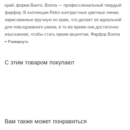
край, форма Ванто. Bonna — профессиональный твердый
фарфор. В коллекции Retro контрастные цветные линии,
нарисованные вручную по краю, что делает ее идеальной
для повседневного ужина, в то же время она достаточно
изысканная, чтобы стать ярким акцентом. Фарфор Bonna
отличается своей прочностью, устойчивостью к сколам и
Развернуть
механическим воздействиям, что делает его идеальным
для профессионального использования. Все изделия
С этим товаром покупают
можно мыть в посудомоечной машине и использовать в
СВЧ-печах.
Салатник Bonna Ретро 850 мл коричневый край, форма
Ванто – купить в интернет-магазине Лигабаршоп по
выгодной цене. Уточнить наличие, стоимость и
характеристики товара вы можете у наших менеджеров.
Лигабаршоп – это широкий ассортимент, высокое качество
товаров и выгодные цены. Салатник Bonna Ретро 850 мл
Вам также может понравиться
коричневый край, форма Ванто от официального