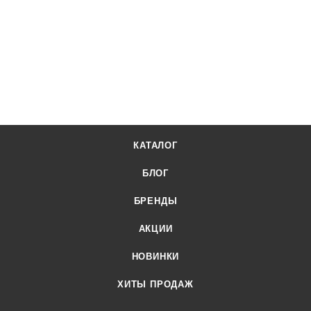
поставщика. Доставка осуществляется по всей России,
заказать можно по телефону +7 (499) 394-31-03 или онлайн
через корзину личного кабинета.
КАТАЛОГ
БЛОГ
БРЕНДЫ
АКЦИИ
НОВИНКИ
ХИТЫ ПРОДАЖ