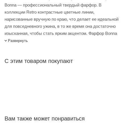
Bonna — профессиональный твердый фарфор. В
коллекции Retro контрастные цветные линии,
нарисованные вручную по краю, что делает ее идеальной
для повседневного ужина, в то же время она достаточно
изысканная, чтобы стать ярким акцентом. Фарфор Bonna
отличается своей прочностью, устойчивостью к сколам и
Развернуть
механическим воздействиям, что делает его идеальным
для профессионального использования. Все изделия
С этим товаром покупают
можно мыть в посудомоечной машине и использовать в
СВЧ-печах.
Салатник Bonna Ретро 290 мл синий край – купить в
интернет-магазине Лигабаршоп по выгодной цене. Уточнить
наличие, стоимость и характеристики товара вы можете у
наших менеджеров. Лигабаршоп – это широкий
ассортимент, высокое качество товаров и выгодные цены.
Салатник Bonna Ретро 290 мл синий край от официального
Вам также может понравиться
поставщика. Доставка осуществляется по всей России,