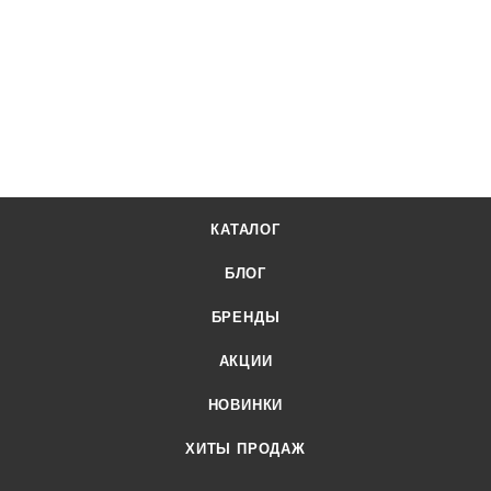
заказать можно по телефону +7 (499) 394-31-03 или онлайн
через корзину личного кабинета.
КАТАЛОГ
БЛОГ
БРЕНДЫ
АКЦИИ
НОВИНКИ
ХИТЫ ПРОДАЖ