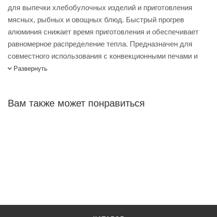
для выпечки хлебобулочных изделий и приготовления
мясных, рыбных и овощных блюд. Быстрый прогрев
алюминия снижает время приготовления и обеспечивает
равномерное распределение тепла. Предназначен для
совместного использования с конвекционными печами и
пекарскими шкафами.
Развернуть
Противень для выпечки Unox TG405 купить в интернет-
магазине Лигабаршоп по выгодной цене. Уточнить наличие,
Вам также может понравиться
стоимость и характеристики товара вы можете у наших
менеджеров. Лигабаршоп – это широкий ассортимент,
высокое качество товаров и выгодные цены. Противень
для выпечки Unox TG405 от официального поставщика.
Доставка осуществляется по всей России, заказать можно
по телефону +7 (499) 394-31-03 или онлайн через корзину
личного кабинета.