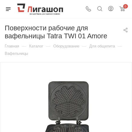
0
Поверхности рабочие для
вафельницы Tatra TWI 01 Amore
—
—
—
—
Главная
Каталог
Оборудование
Для общепита
Вафельницы