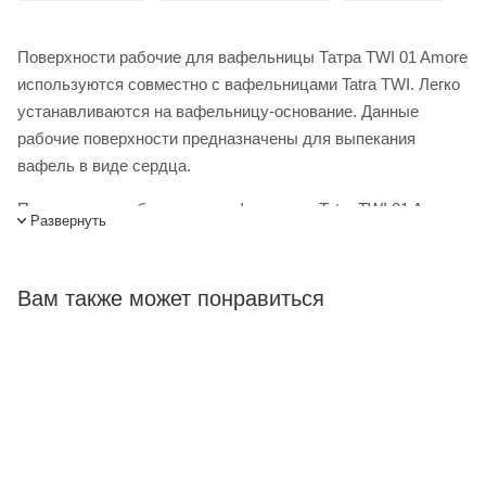
Поверхности рабочие для вафельницы Татра TWI 01 Amore
используются совместно с вафельницами Tatra TWI. Легко
устанавливаются на вафельницу-основание. Данные
рабочие поверхности предназначены для выпекания
вафель в виде сердца.
Поверхности рабочие для вафельницы Tatra TWI 01 Amore
Развернуть
купить в интернет-магазине Лигабаршоп по выгодной цене.
Уточнить наличие, стоимость и характеристики товара вы
можете у наших менеджеров. Лигабаршоп – это широкий
Вам также может понравиться
ассортимент, высокое качество товаров и выгодные цены.
Поверхности рабочие для вафельницы Tatra TWI 01 Amore
от официального поставщика. Доставка осуществляется по
всей России, заказать можно по телефону +7 (499) 394-31-
03 или онлайн через корзину личного кабинета.