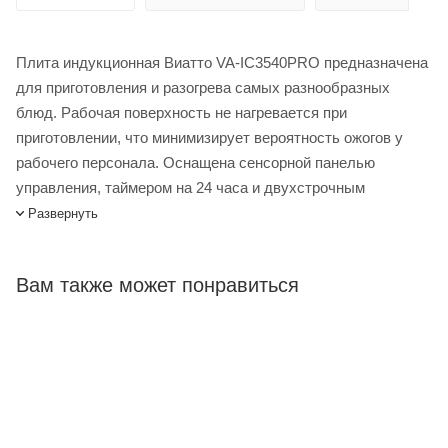
Плита индукционная Виатто VA-IC3540PRO предназначена
для приготовления и разогрева самых разнообразных
блюд. Рабочая поверхность не нагревается при
приготовлении, что минимизирует вероятность ожогов у
рабочего персонала. Оснащена сенсорной панелью
управления, таймером на 24 часа и двухстрочным
дисплеем. Имеет усиленные ножки. Подходит для
Развернуть
эксплуатации в небольших кафе, фаст-фуд заведениях,
закусочных, уличных точках быстрого питания и на других
Вам также может понравиться
предприятиях общественного питания и торговли малого и
среднего форматов. Необходимо использовать
специальную намагничивающуюся посуду, обладающую
индукционными свойствами.
Плита индукционная Viatto VA-IC3540PRO купить в
интернет-магазине Лигабаршоп по выгодной цене. Уточнить