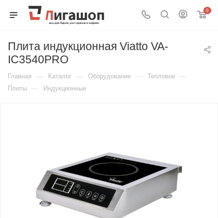
0
Плита индукционная Viatto VA-
IC3540PRO
—
—
—
—
Главная
Каталог
Оборудование
Тепловое
—
Плиты
Индукционные