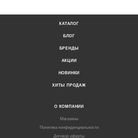
наличие, стоимость и характеристики товара вы можете у
наших менеджеров. Лигабаршоп – это широкий
ассортимент, высокое качество товаров и выгодные цены.
КАТАЛОГ
Плита индукционная Viatto VA-IC3540PRO от официального
поставщика. Доставка осуществляется по всей России,
БЛОГ
заказать можно по телефону +7 (499) 394-31-03 или онлайн
через корзину личного кабинета.
БРЕНДЫ
АКЦИИ
НОВИНКИ
ХИТЫ ПРОДАЖ
О КОМПАНИИ
Магазины
Политика конфиденциальности
Договор оферты