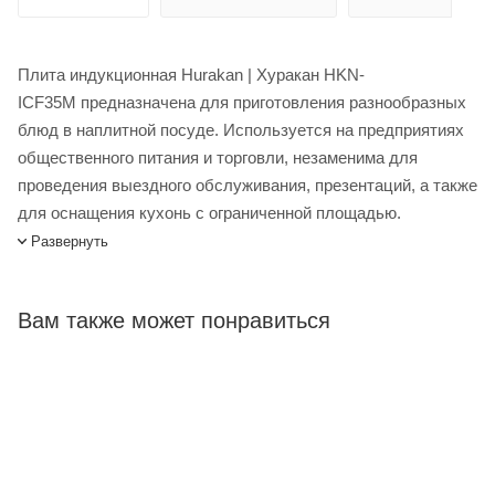
Плита индукционная Hurakan | Хуракан HKN-
ICF35M предназначена для приготовления разнообразных
блюд в наплитной посуде. Используется на предприятиях
общественного питания и торговли, незаменима для
проведения выездного обслуживания, презентаций, а также
для оснащения кухонь с ограниченной площадью.
Особенности: 13 уровней мощности нагрева (500-3500
Развернуть
Вт). Рекомендуется использовать специальную посуду из
материала с подходящими характеристиками: чугунную,
Вам также может понравиться
эмалированную или из нержавеющей стали с плоским
днищем, с маркировкой «подходит к индукционным
плитам».
Плита индукционная Hurakan HKN-ICF35M купить в
интернет-магазине Лигабаршоп по выгодной цене. Уточнить
наличие, стоимость и характеристики товара вы можете у