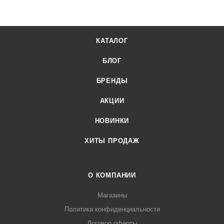
наших менеджеров. Лигабаршоп – это широкий
ассортимент, высокое качество товаров и выгодные цены.
Плита индукционная Hurakan HKN-ICF35M от
КАТАЛОГ
официального поставщика. Доставка осуществляется по
всей России, заказать можно по телефону +7 (499) 394-31-
БЛОГ
03 или онлайн через корзину личного кабинета.
БРЕНДЫ
АКЦИИ
НОВИНКИ
ХИТЫ ПРОДАЖ
О КОМПАНИИ
Магазины
Политика конфиденциальности
Договор оферты