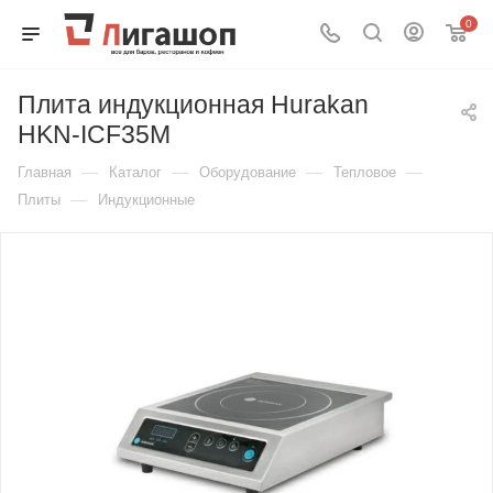
0
Плита индукционная Hurakan
HKN-ICF35M
—
—
—
—
Главная
Каталог
Оборудование
Тепловое
—
Плиты
Индукционные