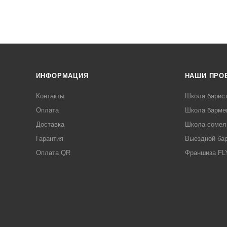
ИНФОРМАЦИЯ
НАШИ ПРО
Контакты
Школа барис
Оплата
Школа барме
Доставка
Школа сомел
Гарантия
Выездной ба
Оплата QR
Франшиза F