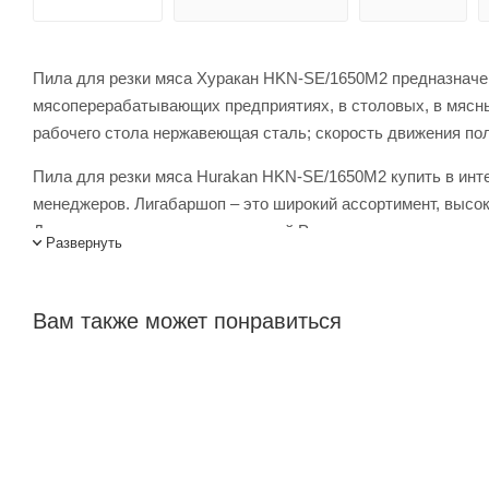
Пила для резки мяса Хуракан HKN-SE/1650M2 предназначена
мясоперерабатывающих предприятиях, в столовых, в мясны
рабочего стола нержавеющая сталь; скорость движения пол
Пила для резки мяса Hurakan HKN-SE/1650M2 купить в инте
менеджеров. Лигабаршоп – это широкий ассортимент, высо
Доставка осуществляется по всей России, заказать можно п
Развернуть
Вам также может понравиться