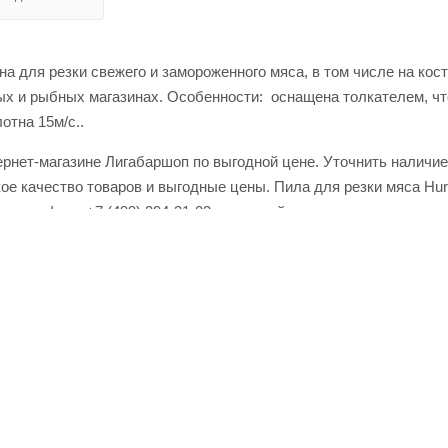
 для резки свежего и замороженного мяса, в том числе на кост
х и рыбных магазинах. Особенности: оснащена толкателем, чт
отна 15м/с..
рнет-магазине Лигабаршоп по выгодной цене. Уточнить наличие
кое качество товаров и выгодные цены. Пила для резки мяса H
о телефону +7 (499) 394-31-03 или онлайн через корзину личног