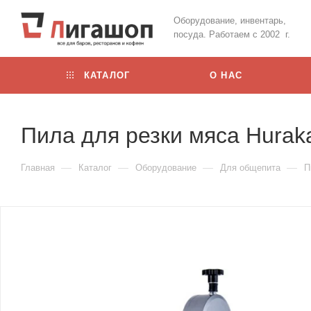
Оборудование, инвентарь,
посуда. Работаем с 2002 г.
КАТАЛОГ
О НАС
Пила для резки мяса Hura
—
—
—
—
Главная
Каталог
Оборудование
Для общепита
П