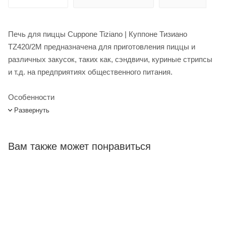
Печь для пиццы Cuppone Tiziano | Куппоне Тизиано
TZ420/2M предназначена для приготовления пиццы и
различных закусок, таких как, сэндвичи, куриные стрипсы
и т.д. на предприятиях общественного питания.
Особенности
Развернуть
Система электромеханического управления с
возможностью установки температуры камеры и пода по
Вам также может понравиться
отдельности.
Передняя панель из нержавеющей стали
Поверхность для выпечки из кордиерита
Изоляция из сухой минеральной ваты
Пароотвод во время приготовления
Камера выпечки освещается лампочкой 12 В
Предохранительный термостат