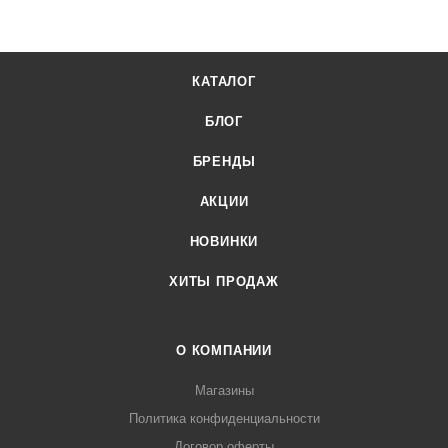
Защищенные электрические нагревательные элементы
отдельно для верха и под подом
КАТАЛОГ
Печь для пиццы CUPPONE TIZIANO TZ420/2M-C5-CP
купить в интернет-магазине Лигабаршоп по выгодной цене.
БЛОГ
Уточнить наличие, стоимость и характеристики товара вы
можете у наших менеджеров. Лигабаршоп – это широкий
БРЕНДЫ
ассортимент, высокое качество товаров и выгодные цены.
АКЦИИ
Печь для пиццы CUPPONE TIZIANO TZ420/2M-C5-CP от
официального поставщика. Доставка осуществляется по
НОВИНКИ
всей России, заказать можно по телефону +7 (499) 394-31-
ХИТЫ ПРОДАЖ
03 или онлайн через корзину личного кабинета.
О КОМПАНИИ
Магазины
Политика конфиденциальности
Договор оферты