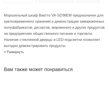
Морозильный шкаф Виатто VA-SD98EM предназначен для
кратковременного хранения и демонстрации замороженных
полуфабрикатов, десертов, мороженого и других продуктов
на предприятиях общественного питания и торговли.
Наличие стеклянной дверцы и LED-подсветки позволяет
выгодно демонстрировать продукты.
Развернуть
Морозильный шкаф Viatto VA-SD98EM купить в интернет-
магазине Лигабаршоп по выгодной цене. Уточнить наличие,
стоимость и характеристики товара вы можете у наших
Вам также может понравиться
менеджеров. Лигабаршоп – это широкий ассортимент,
высокое качество товаров и выгодные цены. Морозильный
шкаф Viatto VA-SD98EM от официального поставщика.
Доставка осуществляется по всей России, заказать можно
по телефону +7 (499) 394-31-03 или онлайн через корзину
личного кабинета.