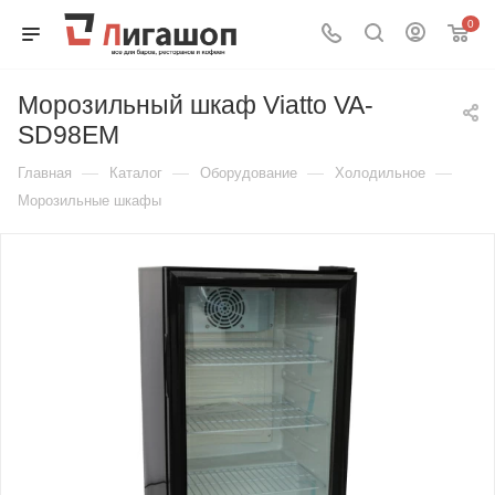
0
Морозильный шкаф Viatto VA-
SD98EM
—
—
—
—
Главная
Каталог
Оборудование
Холодильное
Морозильные шкафы