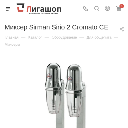
0
Миксер Sirman Sirio 2 Cromato CE
—
—
—
—
Главная
Каталог
Оборудование
Для общепита
Миксеры