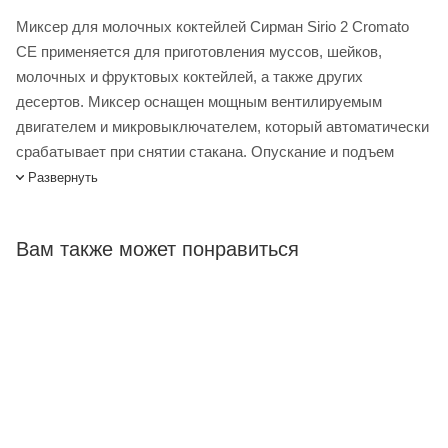
Миксер для молочных коктейлей Сирман Sirio 2 Cromato
CE применяется для приготовления муссов, шейков,
молочных и фруктовых коктейлей, а также других
десертов. Миксер оснащен мощным вентилируемым
двигателем и микровыключателем, который автоматически
срабатывает при снятии стакана. Опускание и подъем
стакана осуществляется вручную. Стакан на 550 мл из
Развернуть
прозрачного лексана по желанию можно заказать вариант
из нержавеющей стали.
Вам также может понравиться
Миксер Sirman Sirio 2 Cromato CE купить в интернет-
магазине Лигабаршоп по выгодной цене. Уточнить наличие,
стоимость и характеристики товара вы можете у наших
менеджеров. Лигабаршоп – это широкий ассортимент,
высокое качество товаров и выгодные цены. Миксер
Sirman Sirio 2 Cromato CE от официального поставщика.
Доставка осуществляется по всей России, заказать можно
по телефону +7 (499) 394-31-03 или онлайн через корзину