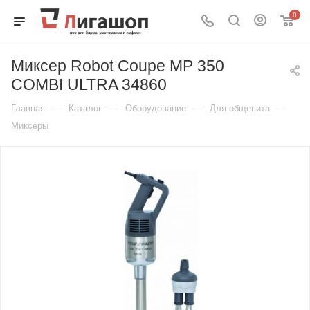
0
Миксер Robot Coupe MP 350
COMBI ULTRA 34860
—
—
—
—
Главная
Каталог
Оборудование
Для общепита
Миксеры