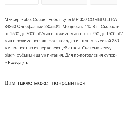
Миксер Robot Coupe | Робот Купе MP 350 COMBI ULTRA
34860 Однофазный 230/50/1. Мощность 440 Вт - Скорости
от 1500 до 9000 об/мин в режиме миксер, от 250 до 1500 об/
мин в режиме венчик. Нож, насадка и штанга высотой 350
мм полностью из нержавеющей стали. Система «easy
plug»: съёмный шнур питания. Для приготовления супов-
пюре, овощных супов, овощных пюре, фруктовых муссов.
Развернуть
Специально для интенсивного использования. Функция
«Венчик» для приготовления картофельного пюре,
Вам также может понравиться
блинного теста, взбитых сливок. 1 настенное крепление
для ручного миксера. 1 ключ для сборки и разборки ножа.
Модель идеально подходит для широкого применения в
кафе, барах, ресторанах, заведениях фаст-фуда и точках
уличной торговли.
Миксер Robot Coupe MP 350 COMBI ULTRA 34860 купить в