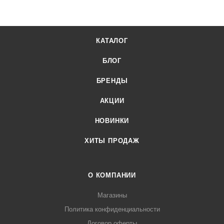
интернет-магазине Лигабаршоп по выгодной цене. Уточнить
наличие, стоимость и характеристики товара вы можете у
наших менеджеров. Лигабаршоп – это широкий
КАТАЛОГ
ассортимент, высокое качество товаров и выгодные цены.
Миксер Robot Coupe MP 350 COMBI ULTRA 34860 от
БЛОГ
официального поставщика. Доставка осуществляется по
всей России, заказать можно по телефону +7 (499) 394-31-
БРЕНДЫ
03 или онлайн через корзину личного кабинета.
АКЦИИ
НОВИНКИ
ХИТЫ ПРОДАЖ
О КОМПАНИИ
Магазины
Политика конфиденциальности
Договор оферты