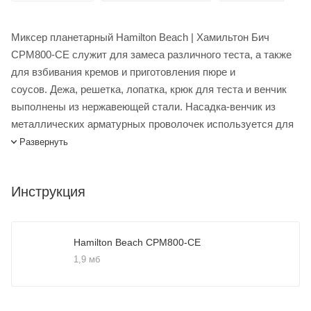
Миксер планетарный Hamilton Beach | Хамильтон Бич
CPM800-CE служит для замеса различного теста, а также
для взбивания кремов и приготовления пюре и
соусов. Дежа, решетка, лопатка, крюк для теста и венчик
выполнены из нержавеющей стали. Насадка-венчик из
металлических арматурных проволочек используется для
взбивания масла и яиц, а также других жидких
Развернуть
ингредиентов. Насадка в виде лопатки используется для
перемешивания фарша и других густых
Инструкция
продуктов. Насадка крюк используется для
перемешивания теста.
Миксер планетарный Hamilton Beach CPM800-CE купить в
Hamilton Beach CPM800-CE
интернет-магазине Лигабаршоп по выгодной цене. Уточнить
1,9 мб
наличие, стоимость и характеристики товара вы можете у
наших менеджеров. Лигабаршоп – это широкий
ассортимент, высокое качество товаров и выгодные цены.