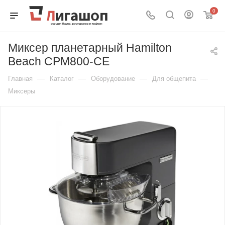
0
Миксер планетарный Hamilton
Beach CPM800-CE
—
—
—
—
Главная
Каталог
Оборудование
Для общепита
Миксеры