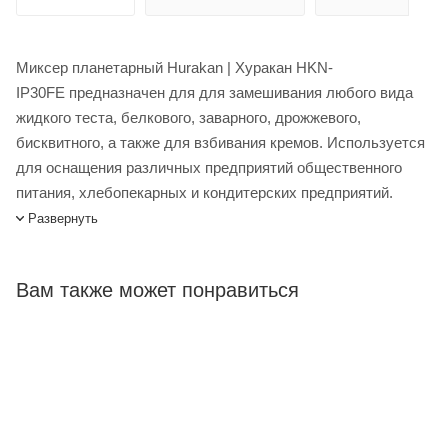
Миксер планетарный Hurakan | Хуракан HKN-
IP30FE предназначен для для замешивания любого вида
жидкого теста, белкового, заварного, дрожжевого,
бисквитного, а также для взбивания кремов. Используется
для оснащения различных предприятий общественного
питания, хлебопекарных и кондитерских предприятий.
Особенности: три скорости вращения, съемная дежа. В
Развернуть
комплектацию входит: крюк, плоский битер, проволочный
венчик.
Вам также может понравиться
Миксер планетарный Hurakan HKN-IP30FE купить в
интернет-магазине Лигабаршоп по выгодной цене. Уточнить
наличие, стоимость и характеристики товара вы можете у
наших менеджеров. Лигабаршоп – это широкий
ассортимент, высокое качество товаров и выгодные цены.
Миксер планетарный Hurakan HKN-IP30FE от