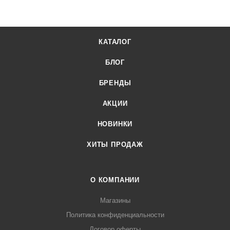
официального поставщика. Доставка осуществляется по
всей России, заказать можно по телефону +7 (499) 394-31-
03 или онлайн через корзину личного кабинета.
КАТАЛОГ
БЛОГ
БРЕНДЫ
АКЦИИ
НОВИНКИ
ХИТЫ ПРОДАЖ
О КОМПАНИИ
Магазины
Политика конфиденциальности
Договор оферты