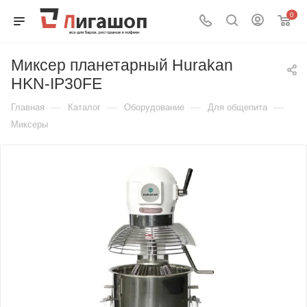
0
Миксер планетарный Hurakan
HKN-IP30FE
—
—
—
—
Главная
Каталог
Оборудование
Для общепита
Миксеры