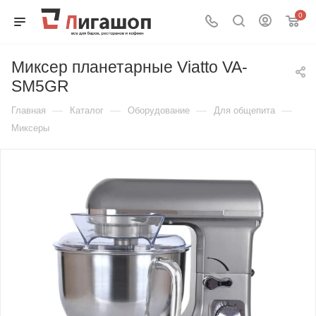
0
Миксер планетарные Viatto VA-
SM5GR
—
—
—
—
Главная
Каталог
Оборудование
Для общепита
Миксеры