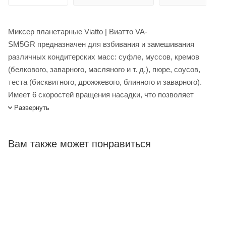
Миксер планетарные Viatto | Виатто VA-
SM5GR предназначен для взбивания и замешивания
различных кондитерских масс: суфле, муссов, кремов
(белкового, заварного, масляного и т. д.), пюре, соусов,
теста (бисквитного, дрожжевого, блинного и заварного).
Имеет 6 скоростей вращения насадки, что позволяет
выбирать оптимальный режим работы для приготовления
Развернуть
различных продуктов. Корпус выполнен из ABS-пластика
серого цвета, все элементы, соприкасающиеся с
Вам также может понравиться
продуктами, - из нержавеющей стали. Рекомендуется к
применению в небольших кафе и ресторанах, частных
кондитерских, мини-пекарнях и на других предприятиях
общественного питания малого формата.
Загрузка:
При замесе теста – до 1.5 кг муки (рекомендуемое