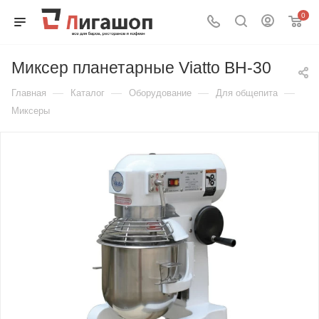
0
Миксер планетарные Viatto BH-30
—
—
—
—
Главная
Каталог
Оборудование
Для общепита
Миксеры