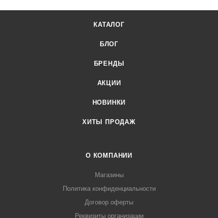
Доставка осуществляется по всей России, заказать можно
по телефону +7 (499) 394-31-03 или онлайн через корзину
КАТАЛОГ
личного кабинета.
БЛОГ
БРЕНДЫ
АКЦИИ
НОВИНКИ
ХИТЫ ПРОДАЖ
О КОМПАНИИ
Магазины
Политика конфиденциальности
Договор оферты
Реквизиты организации