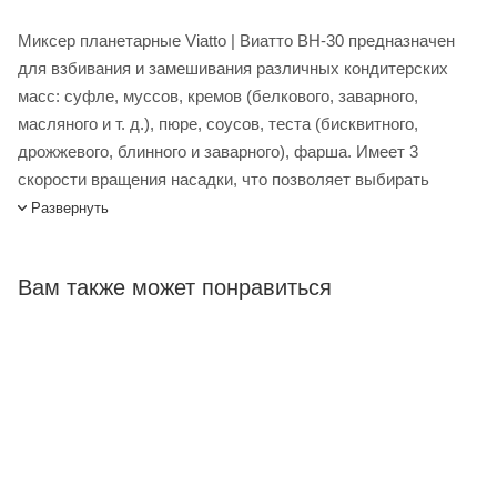
Миксер планетарные Viatto | Виатто BH-30 предназначен
для взбивания и замешивания различных кондитерских
масс: суфле, муссов, кремов (белкового, заварного,
масляного и т. д.), пюре, соусов, теста (бисквитного,
дрожжевого, блинного и заварного), фарша. Имеет 3
скорости вращения насадки, что позволяет выбирать
оптимальный режим работы для приготовления различных
Развернуть
продуктов.
Вам также может понравиться
Комплект поставки: Венчик, лопатка, крюк
Миксер планетарные Viatto BH-30 купить в интернет-
магазине Лигабаршоп по выгодной цене. Уточнить наличие,
стоимость и характеристики товара вы можете у наших
менеджеров. Лигабаршоп – это широкий ассортимент,
высокое качество товаров и выгодные цены. Миксер
планетарные Viatto BH-30 от официального поставщика.