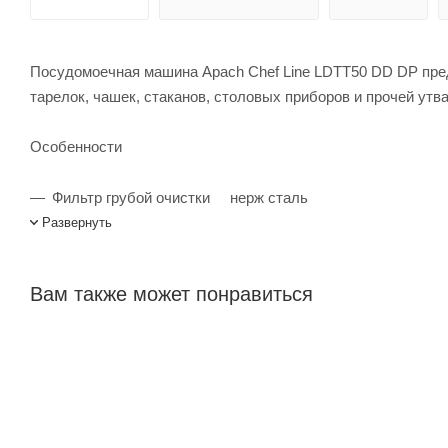
Посудомоечная машина Apach Chef Line LDTT50 DD DP пред
тарелок, чашек, стаканов, столовых приборов и прочей утва
Особенности
Фильтр грубой очистки нерж сталь
Развернуть
Интерфейс SmartScreen
Помпа DuoFlow
Вам также может понравиться
Система EnergySaving
Система нагрева HotWash
Контроль ополаскивнаия ThermoStop
Система слива воды EvoLution
Система тройной фильтрации ProGressive