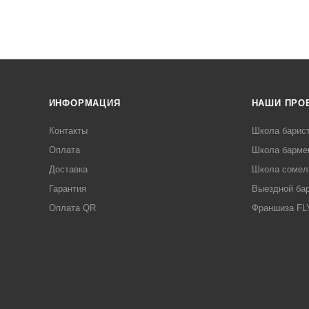
ть в интернет-магазине Лигабаршоп по выгодной цене. Уточни
ссортимент, высокое качество товаров и выгодные цены. Маши
 России, заказать можно по телефону +7 (499) 394-31-03 или о
ИНФОРМАЦИЯ
НАШИ ПРО
Контакты
Школа барис
Оплата
Школа барме
Доставка
Школа сомел
Гарантия
Выездной ба
Оплата QR
Франшиза F