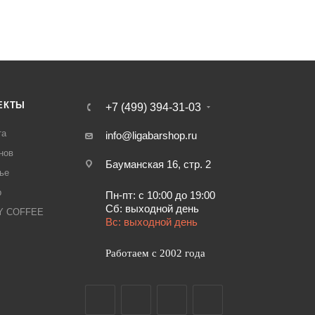
ть наличие, стоимость и характеристики товара вы
на посудомоечная APACH CHEF LINE LDTT50 DD DP от
нлайн через корзину личного кабинета.
ЕКТЫ
+7 (499) 394-31-03
та
info@ligabarshop.ru
нов
Бауманская 16, стр. 2
ье
р
Пн-пт: с 10:00 до 19:00
Сб: выходной день
LY COFFEE
Вс: выходной день
Работаем с 2002 года