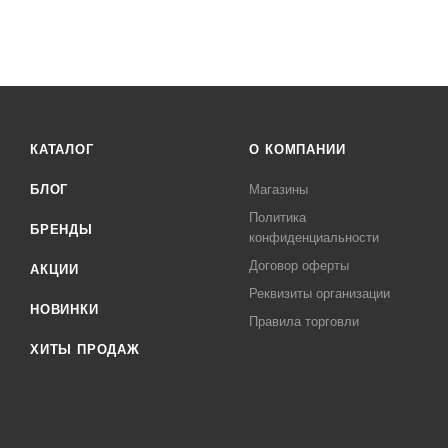
Система закрывания двери ProSoft
Машина посудомоечная APACH CHEF LINE LDTT50 DD DP купи
можете у наших менеджеров. Лигабаршоп – это широкий а
официального поставщика. Доставка осуществляется по всей
КАТАЛОГ
О КОМПАНИИ
БЛОГ
Магазины
Политика
БРЕНДЫ
конфиденциальности
Договор оферты
АКЦИИ
Реквизиты организации
НОВИНКИ
Правила торговли
ХИТЫ ПРОДАЖ