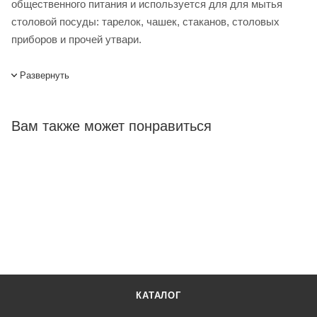
общественного питания и используется для для мытья
столовой посуды: тарелок, чашек, стаканов, столовых
приборов и прочей утвари.
Особенности
Развернуть
Фильтр грубой очистки нерж сталь
Вам также может понравиться
Помпа DuoFlow
Система EnergySaving
Система нагрева HotWash
Контроль ополаскивнаия ThermoStop
Система слива воды EvoLution
Система контроля моющего средства ProDose
Система ускоренного нагрева бака QuickReady
КАТАЛОГ
Система ProRinse