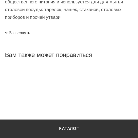
общественного питания и используется для для мытья
столовой посуды: тарелок, чашек, стаканов, столовых
приборов и прочей утвари.
Особенности
Развернуть
Фильтр грубой очистки нерж сталь
Вам также может понравиться
Помпа DuoFlow 1
Система EnergySaving 1
Контроль ополаскивания ThermoStop 1
Система слива воды EvoLution
Система контроля моющего средства ProDose
Машина посудомоечная APACH CHEF LINE LDST50 ECO
DD DP купить в интернет-магазине Лигабаршоп по
КАТАЛОГ
выгодной цене. Уточнить наличие, стоимость и